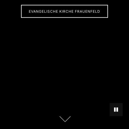
EVANGELISCHE KIRCHE FRAUENFELD
HINTER
Zum
Inhalt